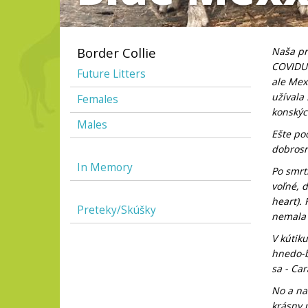
Border Collie
Naša pr
COVIDU 
Future Litters
ale Mex
užívala
Females
konskýc
Males
Ešte poč
dobrosrd
In Memory
Po smrt
voľné, 
heart).
Preteky/Skúšky
nemala v
V kútik
hnedo-bi
sa - Ca
No a na
krásny 