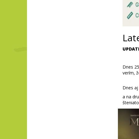
Lat
UPDATE :
Dnes 25.2 
verím, ž
Dnes aj za 
a na dru
šteniato