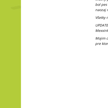
bol pes 
naozaj 
Všetky 
UPDATE 
Mexxink
Mojim c
pre kto