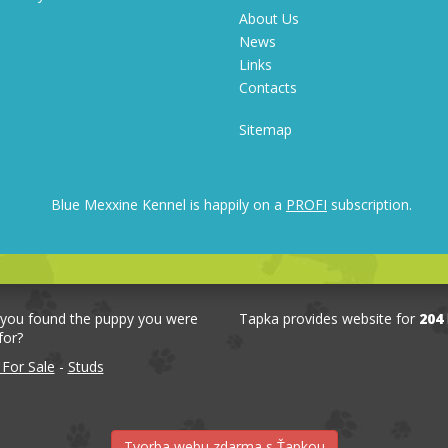
About Us
News
Links
Contacts
Sitemap
Blue Mexxine Kennel is happily on a
PROFI
subscription.
 you found the puppy you were
Tapka provides website for
204
for?
 For Sale
-
Studs
Tvorba webu zdarma s Ťapkou