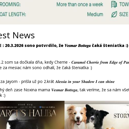
est News
 20.3.2026 sono potvrdilo, že 𝑽𝒆𝒔𝒎𝒂𝒓 𝑩𝒐𝒕𝒕𝒆𝒈𝒂 čaká šteniatka :)
som sa dočkala dňa, kedy Cherrie - 𝑪𝒂𝒓𝒂𝒎𝒆𝒍 𝑪𝒉𝒆𝒓𝒓𝒊𝒆 𝒇𝒓𝒐𝒎 𝑬𝒅𝒈𝒆 𝒐𝒇 𝑷𝒂
e za mesiac nám sono odhalí, že čaká šteniatka :)
Jayom - prišla už po 2.krát 𝑨𝒍𝒆𝒔𝒔𝒊𝒂 𝒊𝒏 𝒚𝒐𝒖𝒓 𝑺𝒉𝒂𝒅𝒐𝒘 𝑰 𝒄𝒂𝒏 𝒔𝒉𝒊𝒏𝒆
hý deň zase Noxina mama 𝑽𝒆𝒔𝒎𝒂𝒓 𝑩𝒐𝒕𝒕𝒆𝒈𝒂, tak veríme, že sa ná
k :)