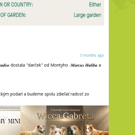
5 months ago
𝒓𝒂𝒅𝒊𝒔𝒆 dostala "darček" od Montyho -𝑴𝒂𝒓𝒄𝒖𝒔 𝑯𝒂𝒍𝒊𝒃𝒂 a
m všetkým podarí a budeme spolu zdieľať radosť zo