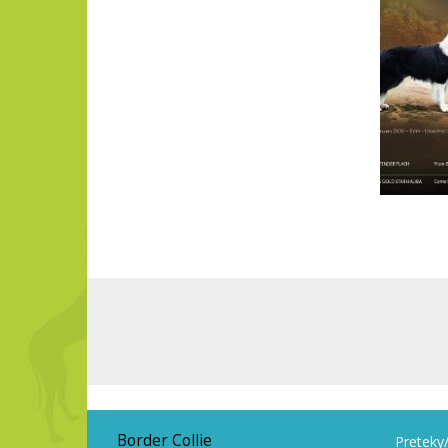
Border Collie
Preteky