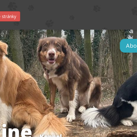
 stránky
Abo
ine
Kennel