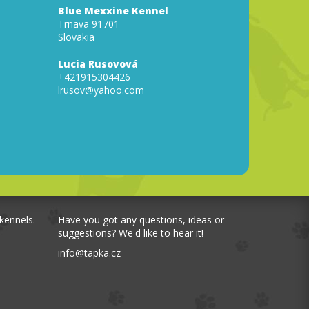
Blue Mexxine Kennel
Trnava 91701
Slovakia
Lucia Rusovová
+421915304426
lrusov@yahoo.com
kennels.
Have you got any questions, ideas or
suggestions? We'd like to hear it!
info
@
tapka.cz