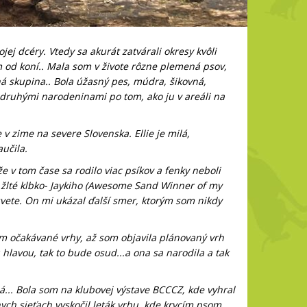
j dcéry. Vtedy sa akurát zatvárali okresy kvôli
od koní.. Mala som v živote rôzne plemená psov,
ná skupina.. Bola úžasný pes, múdra, šikovná,
j druhými narodeninami po tom, ako ju v areáli na
e v zime na severe Slovenska. Ellie je milá,
učila.
v tom čase sa rodilo viac psíkov a fenky neboli
é žlté klbko- Jaykiho (Awesome Sand Winner of my
vete. On mi ukázal ďalší smer, ktorým som nikdy
som očakávané vrhy, až som objavila plánovaný vrh
 hlavou, tak to bude osud...a ona sa narodila a tak
... Bola som na klubovej výstave BCCCZ, kde vyhral
ych sieťach vyskočil leták vrhu, kde krycím psom