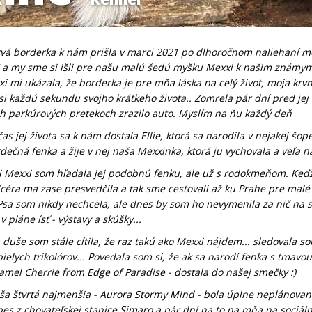
vá borderka k nám prišla v marci 2021 po dlhoročnom naliehaní moje
a my sme si išli pre našu malú šedú myšku Mexxi k našim známym 
xi mi ukázala, že borderka je pre mňa láska na celý život, moja krv
 si každú sekundu svojho krátkeho života.. Zomrela pár dní pred je
h parkúrových pretekoch zrazilo auto. Myslím na ňu každý deň
as jej života sa k nám dostala Ellie, ktorá sa narodila v nejakej šop
ečná fenka a žije v nej naša Mexxinka, ktorá ju vychovala a veľa na
i Mexxi som hľadala jej podobnú fenku, ale už s rodokmeňom. Keďže 
dcéra ma zase presvedčila a tak sme cestovali až ku Prahe pre mal
Psa som nikdy nechcela, ale dnes by som ho nevymenila za nič na s
 pláne ísť - výstavy a skúšky...
u duše som stále cítila, že raz takú ako Mexxi nájdem... sledovala 
elych trikolórov... Povedala som si, že ak sa narodí fenka s tmavou
ramel Cherrie from Edge of Paradise - dostala do našej smečky :)
ša štvrtá najmenšia - Aurora Stormy Mind - bola úplne neplánovaná
pes z chovateľskej stanice Simaro a pár dní na to na mňa na sociáln