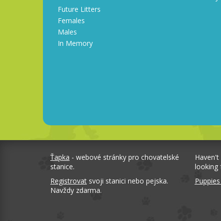
Future Litters
Females
Males
In Memory
Ťapka
- webové stránky pro chovatelské
Haven't
stanice.
looking 
Registrovat
svoji stanici nebo pejska.
Puppies
Navždy zdarma.