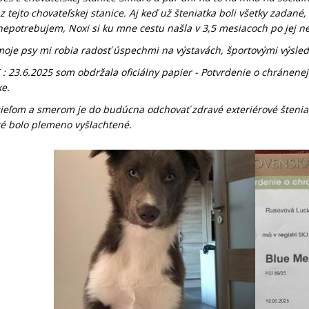
z tejto chovateľskej stanice. Aj keď už šteniatka boli všetky zadané,
nepotrebujem, Noxi si ku mne cestu našla v 3,5 mesiacoch po jej 
moje psy mi robia radosť úspechmi na výstavách, športovými výsledka
: 23.6.2025 som obdržala oficiálny papier - Potvrdenie o chránenej 
e.
ieľom a smerom je do budúcna odchovať zdravé exteriérové štenia
ré bolo plemeno vyšlachtené.