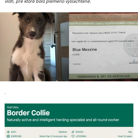
vlôh, pre ktoré bolo plemeno vyšlachtené.
.