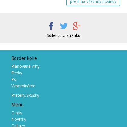
přejít na všechny novinky
Sdílet tuto stránku
Border kolie
Plánované vrhy
Fenky
Psi
Vzpomínáme
Preteky/Skúšky
Menu
O nás
Novinky
Odkazy