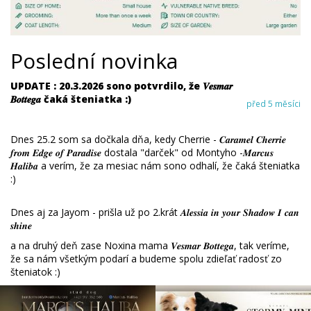
Poslední novinka
UPDATE : 20.3.2026 sono potvrdilo, že 𝑽𝒆𝒔𝒎𝒂𝒓
𝑩𝒐𝒕𝒕𝒆𝒈𝒂 čaká šteniatka :)
před 5 měsíci
Dnes 25.2 som sa dočkala dňa, kedy Cherrie - 𝑪𝒂𝒓𝒂𝒎𝒆𝒍 𝑪𝒉𝒆𝒓𝒓𝒊𝒆
𝒇𝒓𝒐𝒎 𝑬𝒅𝒈𝒆 𝒐𝒇 𝑷𝒂𝒓𝒂𝒅𝒊𝒔𝒆 dostala "darček" od Montyho -𝑴𝒂𝒓𝒄𝒖𝒔
𝑯𝒂𝒍𝒊𝒃𝒂 a verím, že za mesiac nám sono odhalí, že čaká šteniatka
:)
Dnes aj za Jayom - prišla už po 2.krát 𝑨𝒍𝒆𝒔𝒔𝒊𝒂 𝒊𝒏 𝒚𝒐𝒖𝒓 𝑺𝒉𝒂𝒅𝒐𝒘 𝑰 𝒄𝒂𝒏
𝒔𝒉𝒊𝒏𝒆
a na druhý deň zase Noxina mama 𝑽𝒆𝒔𝒎𝒂𝒓 𝑩𝒐𝒕𝒕𝒆𝒈𝒂, tak veríme,
že sa nám všetkým podarí a budeme spolu zdieľať radosť zo
šteniatok :)