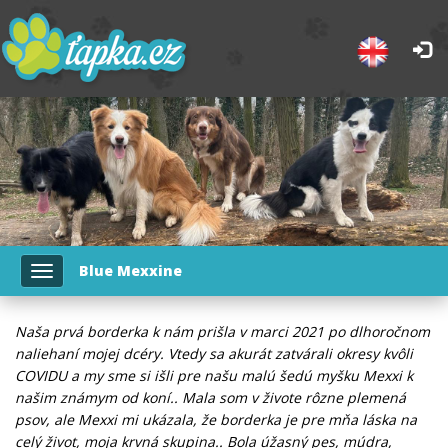
Blue Mexxine
Toggle
navigation
Naša prvá borderka k nám prišla v marci 2021 po dlhoročnom
naliehaní mojej dcéry. Vtedy sa akurát zatvárali okresy kvôli
COVIDU a my sme si išli pre našu malú šedú myšku Mexxi k
našim známym od koní.. Mala som v živote rôzne plemená
psov, ale Mexxi mi ukázala, že borderka je pre mňa láska na
celý život, moja krvná skupina.. Bola úžasný pes, múdra,