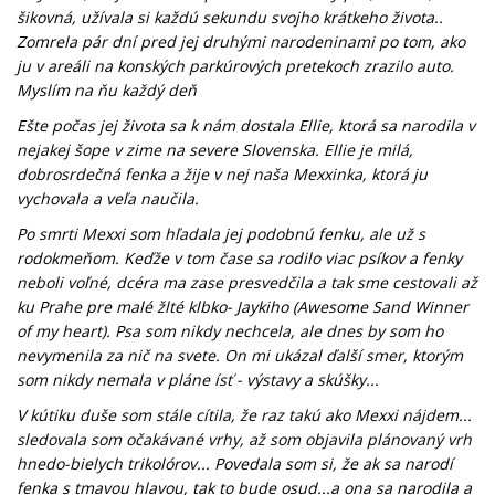
šikovná, užívala si každú sekundu svojho krátkeho života..
Zomrela pár dní pred jej druhými narodeninami po tom, ako
ju v areáli na konských parkúrových pretekoch zrazilo auto.
Myslím na ňu každý deň
Ešte počas jej života sa k nám dostala Ellie, ktorá sa narodila v
nejakej šope v zime na severe Slovenska. Ellie je milá,
dobrosrdečná fenka a žije v nej naša Mexxinka, ktorá ju
vychovala a veľa naučila.
Po smrti Mexxi som hľadala jej podobnú fenku, ale už s
rodokmeňom. Keďže v tom čase sa rodilo viac psíkov a fenky
neboli voľné, dcéra ma zase presvedčila a tak sme cestovali až
ku Prahe pre malé žlté klbko- Jaykiho (Awesome Sand Winner
of my heart).
Psa som nikdy nechcela, ale dnes by som ho
nevymenila za nič na svete. On mi ukázal ďalší smer, ktorým
som nikdy nemala v pláne ísť - výstavy a skúšky...
V kútiku duše som stále cítila, že raz takú ako Mexxi nájdem...
sledovala som očakávané vrhy, až som objavila plánovaný vrh
hnedo-bielych trikolórov... Povedala som si, že ak sa narodí
fenka s tmavou hlavou, tak to bude osud...a ona sa narodila a