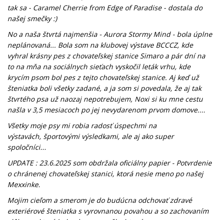
tak sa - Caramel Cherrie from Edge of Paradise - dostala do
našej smečky :)
No a naša štvrtá najmenšia - Aurora Stormy Mind - bola úplne
neplánovaná... Bola som na klubovej výstave BCCCZ, kde
vyhral krásny pes z chovateľskej stanice Simaro a pár dní na
to na mňa na sociálnych sieťach vyskočil leták vrhu, kde
krycím psom bol pes z tejto chovateľskej stanice. Aj keď už
šteniatka boli všetky zadané, a ja som si povedala, že aj tak
štvrtého psa už naozaj nepotrebujem, Noxi si ku mne cestu
našla v 3,5 mesiacoch po jej nevydarenom prvom domove....
Všetky moje psy mi robia radosť úspechmi na
výstavách, športovými výsledkami, ale aj ako super
spoločníci...
UPDATE : 23.6.2025 som obdržala oficiálny papier - Potvrdenie
o chránenej chovateľskej stanici, ktorá nesie meno po našej
Mexxinke.
Mojim cieľom a smerom je do budúcna odchovať zdravé
exteriérové šteniatka s vyrovnanou povahou a so zachovaním