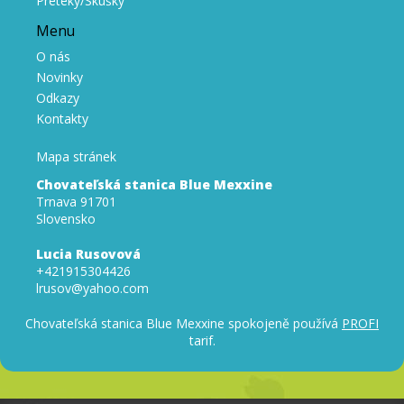
Preteky/Skúšky
Menu
O nás
Novinky
Odkazy
Kontakty
Mapa stránek
Chovateľská stanica Blue Mexxine
Trnava 91701
Slovensko
Lucia Rusovová
+421915304426
lrusov@yahoo.com
Chovateľská stanica Blue Mexxine spokojeně používá
PROFI
tarif.