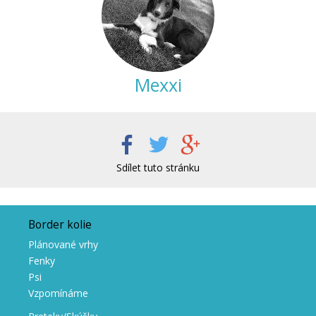
Mexxi
Sdílet tuto stránku
Border kolie
Plánované vrhy
Fenky
Psi
Vzpomínáme