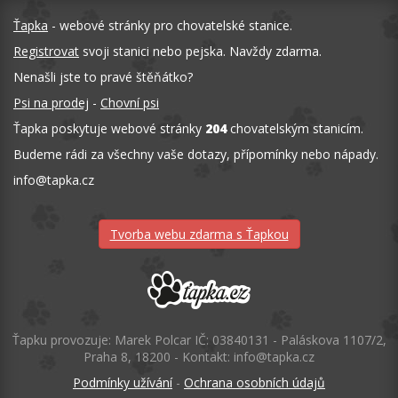
Ťapka
- webové stránky pro chovatelské stanice.
Registrovat
svoji stanici nebo pejska. Navždy zdarma.
Nenašli jste to pravé štěňátko?
Psi na prodej
-
Chovní psi
Ťapka poskytuje webové stránky
204
chovatelským stanicím.
Budeme rádi za všechny vaše dotazy, přípomínky nebo nápady.
info
@
tapka.cz
Tvorba webu zdarma s Ťapkou
Ťapku provozuje: Marek Polcar IČ: 03840131 - Paláskova 1107/2,
Praha 8, 18200 - Kontakt: info@tapka.cz
Podmínky užívání
-
Ochrana osobních údajů