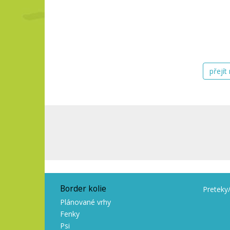
přejít
Border kolie
Preteky
Plánované vrhy
Fenky
Psi