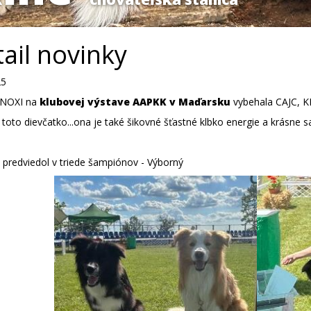
ail novinky
25
 NOXI na
klubovej výstave AAPKK v Maďarsku
vybehala CAJC, K
toto dievčatko...ona je také šikovné šťastné klbko energie a krásne sa
 predviedol v triede šampiónov - Výborný