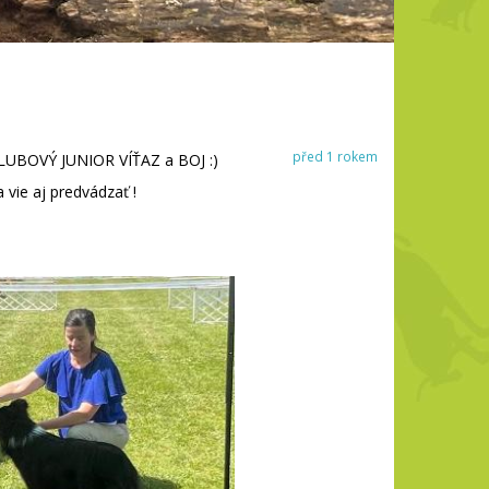
před 1 rokem
LUBOVÝ JUNIOR VÍŤAZ a BOJ :)
 vie aj predvádzať !