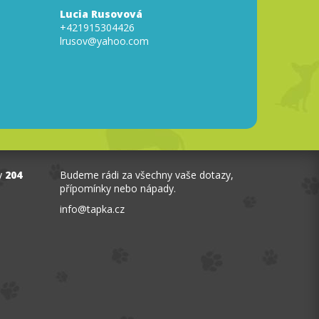
Lucia Rusovová
+421915304426
lrusov@yahoo.com
y
204
Budeme rádi za všechny vaše dotazy,
přípomínky nebo nápady.
info
@
tapka.cz