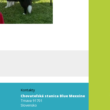
Kontakty
Chovateľská stanica Blue Mexxine
Trnava 91701
Slovensko