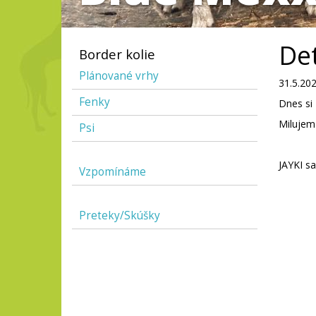
Det
Border kolie
Plánované vrhy
31.5.20
Fenky
Dnes si
Milujem 
Psi
JAYKI sa
Vzpomínáme
Preteky/Skúšky