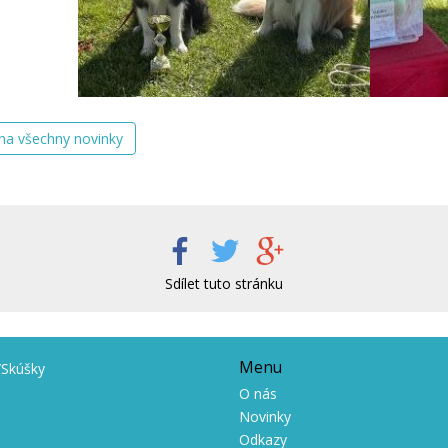
 na všechny novinky
Sdílet tuto stránku
Menu
/Skúšky
O nás
Novinky
Odkazy