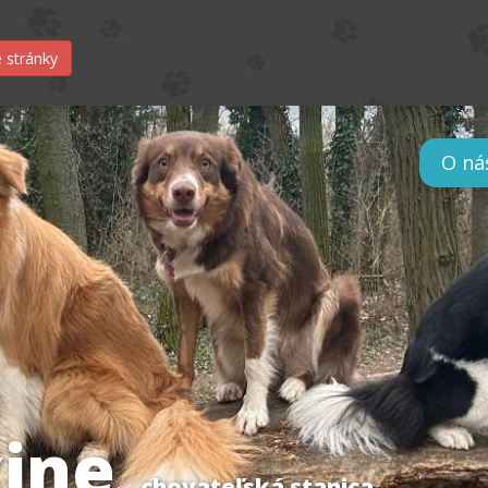
 stránky
O ná
ine
chovateľská stanica