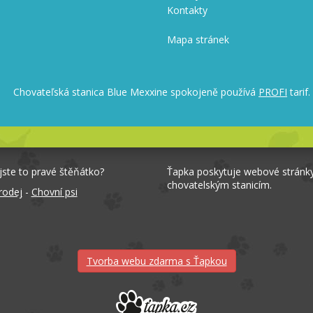
Kontakty
Mapa stránek
Chovateľská stanica Blue Mexxine spokojeně používá
PROFI
tarif.
jste to pravé štěňátko?
Ťapka poskytuje webové stránk
chovatelským stanicím.
rodej
-
Chovní psi
Tvorba webu zdarma s Ťapkou