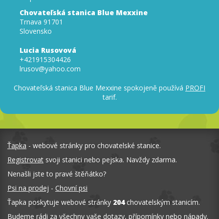
Chovateľská stanica Blue Mexxine
Trnava 91701
Slovensko
Lucia Rusovová
+421915304426
lrusov@yahoo.com
Chovateľská stanica Blue Mexxine spokojeně používá
PROFI
tarif.
Ťapka
- webové stránky pro chovatelské stanice.
Registrovat
svoji stanici nebo pejska. Navždy zdarma.
Nenašli jste to pravé štěňátko?
Psi na prodej
-
Chovní psi
Ťapka poskytuje webové stránky
204
chovatelským stanicím.
Budeme rádi za všechny vaše dotazy, přípomínky nebo nápady.