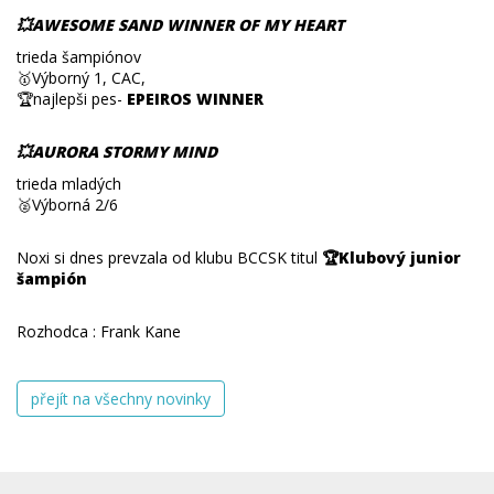
💥AWESOME SAND WINNER OF MY HEART
trieda šampiónov
🥇Výborný 1, CAC,
🏆najlepši pes-
EPEIROS WINNER
💥AURORA STORMY MIND
trieda mladých
🥈Výborná 2/6
Noxi si dnes prevzala od klubu BCCSK titul
🏆Klubový junior
šampión
Rozhodca : Frank Kane
přejít na všechny novinky