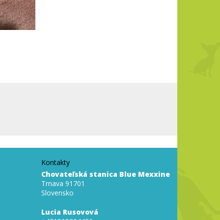
Kontakty
Chovateľská stanica Blue Mexxine
Trnava 91701
Slovensko
Lucia Rusovová