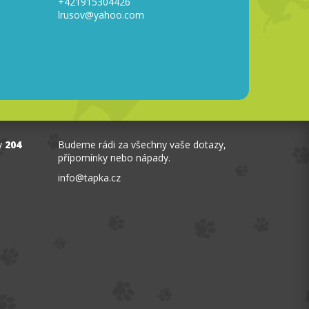
+421915304426
lrusov@yahoo.com
y
204
Budeme rádi za všechny vaše dotazy,
přípomínky nebo nápady.
info
@
tapka.cz