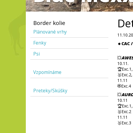
Det
Border kolie
Plánované vrhy
11.10.2
Fenky
🔸CAC /
Psi
💥
AWES
10.11.
🏆Exc.1, 
Vzpomínáme
🥈Exc.2,
11.11
🏵️Exc.4
Preteky/Skúšky
💥
AURO
10.11
🏆Exc.1
🥈Exc.2
11.11
🥉Exc.3