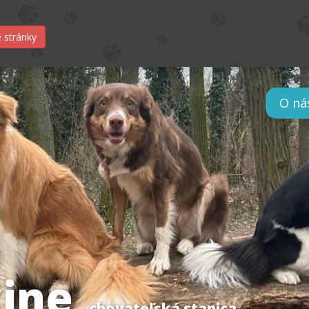
 stránky
O ná
ine
chovateľská stanica