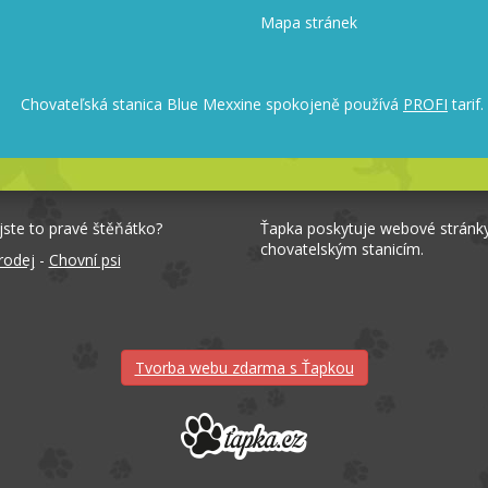
Mapa stránek
Chovateľská stanica Blue Mexxine spokojeně používá
PROFI
tarif.
jste to pravé štěňátko?
Ťapka poskytuje webové stránk
chovatelským stanicím.
rodej
-
Chovní psi
Tvorba webu zdarma s Ťapkou