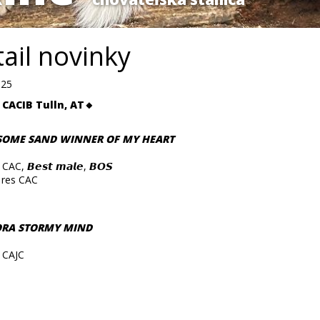
ail novinky
025
 CACIB Tulln, AT🔸
OME SAND WINNER OF MY HEART
CAC, 𝘽𝙚𝙨𝙩 𝙢𝙖𝙡𝙚, 𝘽𝙊𝙎
 res CAC
RA STORMY MIND
, CAJC