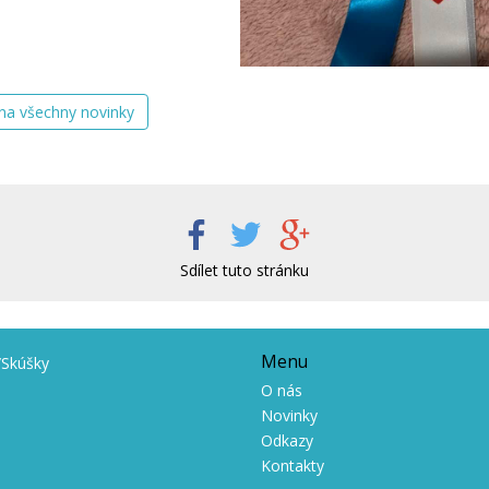
 na všechny novinky
Sdílet tuto stránku
Menu
/Skúšky
O nás
Novinky
Odkazy
Kontakty