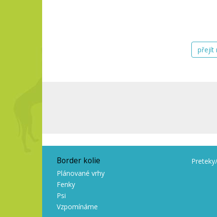
přejít
Border kolie
Preteky
Plánované vrhy
Fenky
Psi
Vzpomínáme