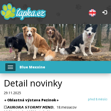
Blue Mexxine
Toggle
navigation
Detail novinky
29.11.2025
před 8 měsíci
🔸
Oblastná výstava Pezinok
🔸
💥𝘼𝙐𝙍𝙊𝙍𝘼 𝙎𝙏𝙊𝙍𝙈𝙔 𝙈𝙄𝙉𝘿, 18.mesiacov