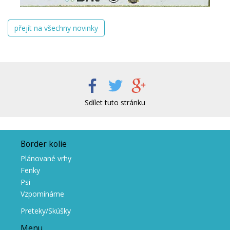
přejít na všechny novinky
Sdílet tuto stránku
Border kolie
Plánované vrhy
Fenky
Psi
Vzpomínáme
Preteky/Skúšky
Menu