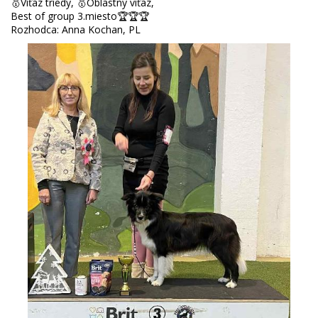
🥇Víťaz triedy, 🥇Oblastný víťaz,
Best of group 3.miesto🏆🏆🏆
Rozhodca: Anna Kochan, PL