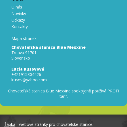
O nás
Novinky
Odkazy
Kontakty
Mapa stránek
Chovateľská stanica Blue Mexxine
Trnava 91701
Slovensko
Lucia Rusovová
+421915304426
lrusov@yahoo.com
Chovateľská stanica Blue Mexxine spokojeně používá
PROFI
tarif.
Ťapka
- webové stránky pro chovatelské stanice.