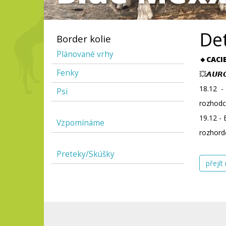
Det
Border kolie
Plánované vrhy
🔸CACI
Fenky
💥𝘼𝙐𝙍
18.12 - 
Psi
rozhodc
19.12 - 
Vzpomínáme
rozhordc
Preteky/Skúšky
přejít