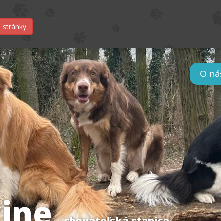
 stránky
O ná
ine
chovateľská stanica