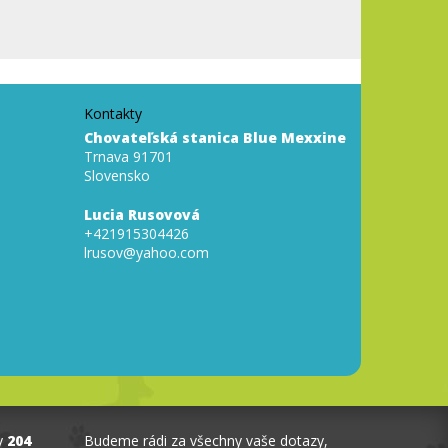
Kontakty
Chovateľská stanica Blue Mexxine
Trnava 91701
Slovensko
Lucia Rusovová
+421915304426
lrusov@yahoo.com
y
204
Budeme rádi za všechny vaše dotazy,