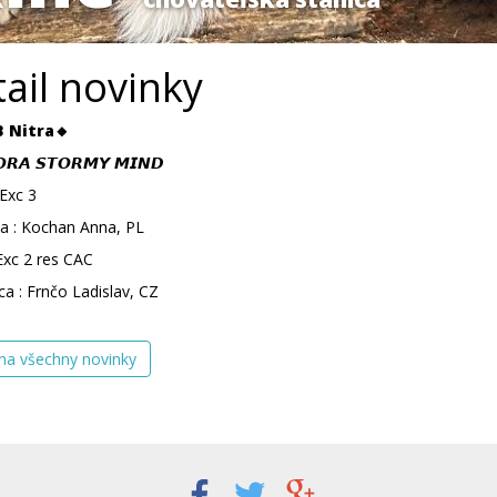
ail novinky
B Nitra🔸
𝙍𝘼 𝙎𝙏𝙊𝙍𝙈𝙔 𝙈𝙄𝙉𝘿
Exc 3
a : Kochan Anna, PL
Exc 2 res CAC
a : Frnčo Ladislav, CZ
 na všechny novinky