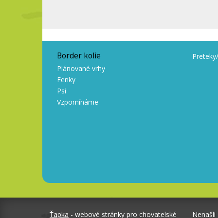
Border kolie
Preteky
Plánované vrhy
Fenky
Psi
Vzpomínáme
Ťapka
- webové stránky pro chovatelské
Nenašli 